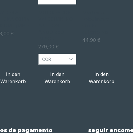
Schnellansicht
Schnellansicht
Schnellansicht
AYTONA
MOTOGADGET
Mostrador
ELONA 80MM
VELOCÍMETRO
velocímetro
60 KMH/MPH
ANALOG
Conta
ANODIZED
quilómetros
eis
3,00 €
BLACK
Preis
44,90 €
Preis
279,00 €
COR
In den
In den
In den
Warenkorb
Warenkorb
Warenkorb
os de pagamento
seguir encom