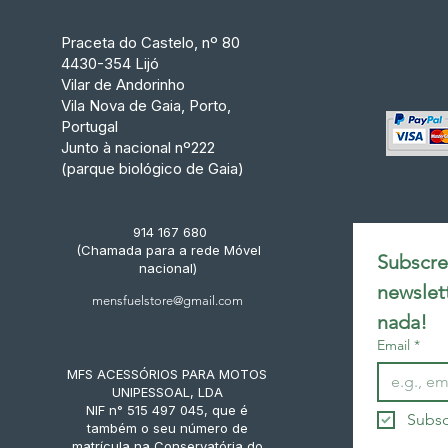
Praceta do Castelo, nº 80
4430-354 Lijó
Vilar de Andorinho
Vila Nova de Gaia, Porto,
Portugal
Junto à nacional nº222
(parque biológico de Gaia)
914 167 680
(Chamada para a rede Móvel
Subscrev
nacional)
newslet
mensfuelstore@gmail.com
nada!
Email
*
MFS ACESSÓRIOS PARA MOTOS
UNIPESSOAL, LDA
NIF n° 515 497 045, que é
Subsc
também o seu número de
matrícula na Conservatória do