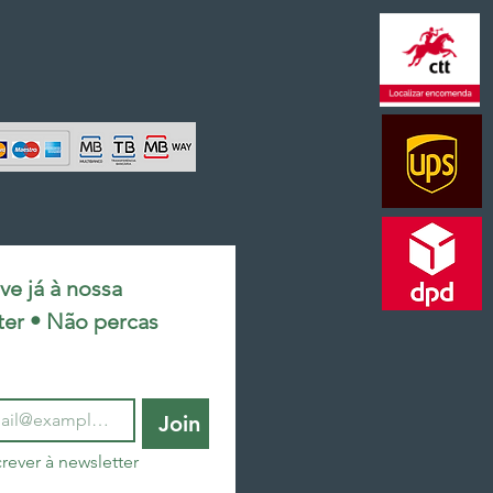
e já à nossa 
ter • Não percas 
Join
rever à newsletter