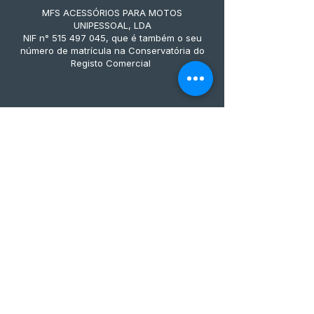
MFS ACESSÓRIOS PARA MOTOS
UNIPESSOAL, LDA
NIF n° 515 497 045, que é também o seu
número de matrícula na Conservatória do
Registo Comercial
Métodos de pagamento
Subscreve já à nossa 
newsletter • Não percas 
nada!
Email
*