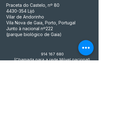
Praceta do Castelo, nº 80
4430-354
Lijó
Vilar de Andorinho
Vila Nova de Gaia, Porto, Portugal
Junto à nacional nº222
(parque biológico de Gaia)
914 167 680
(Chamada para a rede Móvel nacional)
mensfuelstore@gmail.com
MFS ACESSÓRIOS PARA MOTOS
UNIPESSOAL, LDA
NIF n° 515 497 045, que é também o seu
número de matrícula na Conservatória do
Registo Comercial