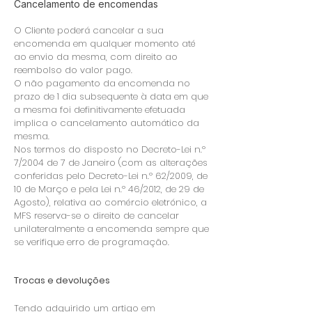
Cancelamento de encomendas
O Cliente poderá cancelar a sua
encomenda em qualquer momento até
ao envio da mesma, com direito ao
reembolso do valor pago.
O não pagamento da encomenda no
prazo de 1 dia subsequente à data em que
a mesma foi definitivamente efetuada
implica o cancelamento automático da
mesma.
Nos termos do disposto no Decreto-Lei n.º
7/2004 de 7 de Janeiro (com as alterações
conferidas pelo Decreto-Lei n.º 62/2009, de
10 de Março e pela Lei n.º 46/2012, de 29 de
Agosto), relativa ao comércio eletrónico, a
MFS reserva-se o direito de cancelar
unilateralmente a encomenda sempre que
se verifique erro de programação.
Trocas e devoluções
Tendo adquirido um artigo em