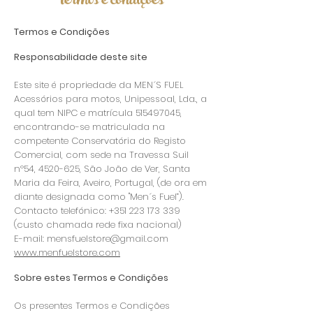
termos e condições
Termos e Condições
Responsabilidade deste site
Este site é propriedade da MEN´S FUEL
Acessórios para motos, Unipessoal, Lda., a
qual tem NIPC e matrícula
515497045
,
encontrando-se matriculada na
competente Conservatória do
Registo
Comercial, com sede na Travessa Suil
nº54,
4520-625
, São João de Ver, Santa
Maria da Feira, Aveiro, Portugal, (de ora em
diante designada como "Men´s Fuel”).
Contacto telefónico:
+351 223 173 339
(custo chamada rede fixa nacional)
E-mail:
mensfuelstore@gmail.com
www.menfuelstore.com
Sobre estes Termos e Condições
Os presentes Termos e Condições