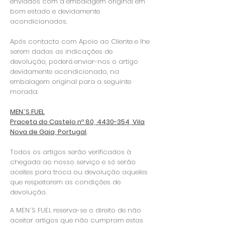
enviados com a embalagem original em
bom estado e devidamente
acondicionados.
Após contacto com Apoio ao Cliente e lhe
serem dadas as indicações de
devolução, poderá enviar-nos o artigo
devidamente acondicionado, na
embalagem original para a seguinte
morada:
MEN´S FUEL
Praceta do Castelo nº 80,
4430-354
, Vila
Nova de Gaia, Portugal
.
Todos os artigos serão verificados à
chegada ao nosso serviço e só serão
aceites para troca ou devolução aqueles
que respeitarem as condições de
devolução.
A MEN´S FUEL reserva-se o direito de não
aceitar artigos que não cumpram estas