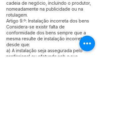
cadeia de negócio, incluindo o produtor,
nomeadamente na publicidade ou na
rotulagem.
Artigo 9.º: Instalação incorreta dos bens
Considera-se existir falta de
conformidade dos bens sempre que a
mesma resulte de instalação incorreta,
desde que:
a) A instalação seja assegurada pelo
profissional ou efetuada sob a sua
responsabilidade; ou
b) Quando realizada pelo consumidor :
i) A instalação incorreta se deva a
deficiências nas instruções de instalação
fornecidas pelo profissional;
ou
ii) No caso de bens com elementos
digitais, a instalação incorreta se deva a
deficiências nas instruções de instalação
fornecidas pelo profissional ou pelo
fornecedor do conteúdo ou serviço
digital.
Artigo 12.º: Responsabilidade do
profissional em caso de falta de