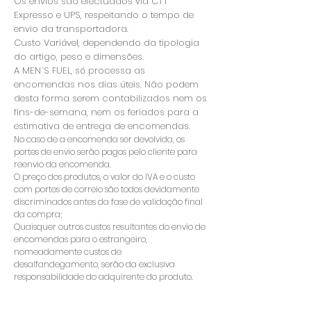
Os envios são efectuados via CTT
Expresso e UPS, respeitando o tempo de
envio da transportadora.
Custo Variável, dependendo da tipologia
do artigo, peso e dimensões.
A MEN´S FUEL, só processa as
encomendas nos dias úteis. Não podem
desta forma serem contabilizados nem os
fins-de-semana, nem os feriados para a
estimativa de entrega de encomendas.
No caso de a encomenda ser devolvida, os
portes de envio serão pagos pelo cliente para
reenvio da encomenda.
O preço dos produtos, o valor do IVA e o custo
com portes de correio são todos devidamente
discriminados antes da fase de validação final
da compra;
Quaisquer outros custos resultantes do envio de
encomendas para o estrangeiro,
nomeadamente custos de
desalfandegamento, serão da exclusiva
responsabilidade do adquirente do produto.