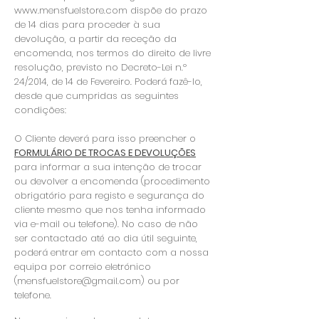
www.mensfuelstore.com
dispõe do prazo
de 14 dias para proceder à sua
devolução, a partir da receção da
encomenda, nos termos do direito de livre
resolução, previsto no Decreto-Lei n.º
24/2014, de 14 de Fevereiro. Poderá fazê-lo,
desde que cumpridas as seguintes
condições:
O Cliente deverá para isso preencher o
FORMULÁRIO DE TROCAS E DEVOLUÇÕES
para informar a sua intenção de trocar
ou devolver a encomenda (procedimento
obrigatório para registo e segurança do
cliente mesmo que nos tenha informado
via e-mail ou telefone). No caso de não
ser contactado até ao dia útil seguinte,
poderá entrar em contacto com a nossa
equipa por correio eletrónico
(
mensfuelstore@gmail.com
) ou por
telefone.