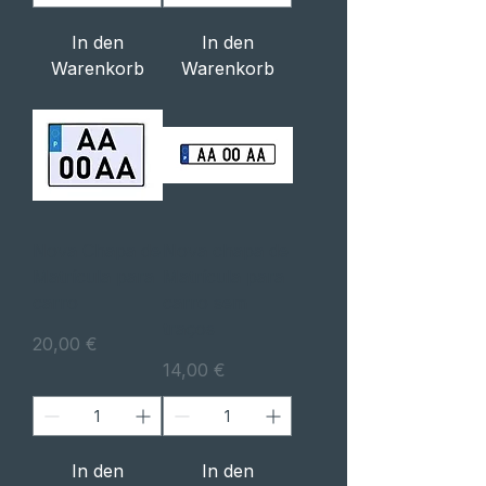
In den
In den
Warenkorb
Warenkorb
Nova Chapa de
Nova chapa de
Matrícula para
Matrícula para
carro
carro sem
traços
Preis
20,00 €
Preis
14,00 €
In den
In den