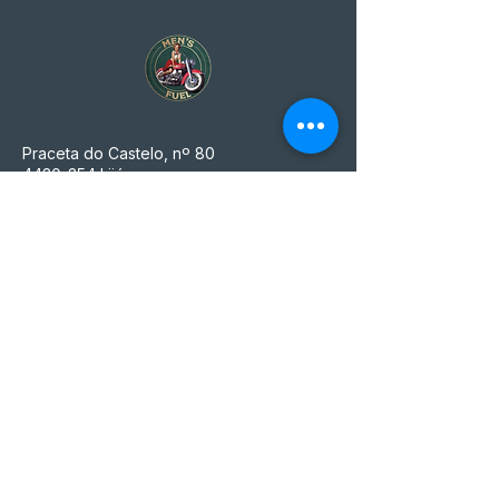
Praceta do Castelo, nº 80
4430-354
Lijó
Vilar de Andorinho
Vila Nova de Gaia, Porto, Portugal
Junto à nacional nº222
(parque biológico de Gaia)
914 167 680
(Chamada para a rede Móvel nacional)
mensfuelstore@gmail.com
MFS ACESSÓRIOS PARA MOTOS
UNIPESSOAL, LDA
NIF n° 515 497 045, que é também o seu
número de matrícula na Conservatória do