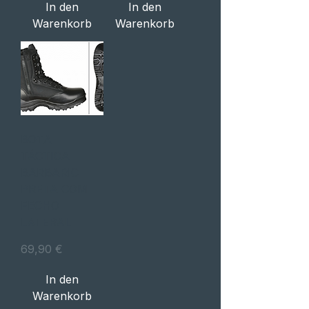
In den
In den
Warenkorb
Warenkorb
BOTA
TÁCTICA
BARBARIC
PRETA COM
FECHO
LATERAL
Preis
69,90 €
In den
Warenkorb