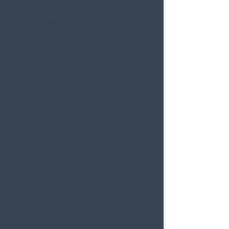
Tecnologia Denier Nylon 1000D de
alta resistência
Double stitched TM
Midsole EVA moldada com alta
compressão, para conforto e leveza.
Atrasa a fadiga e facilita movimentos
mais rápidos
Borracha projetada para um aperto
perfeito
Calcanhar com sistema de torção
para flexão, mobilidade e conforto
do tendão de Aquiles.
Couro de camurça
Pinos de metal. Replicador simples e
duplo.
Pino de bloqueio em ABS
costurado.
Aptas para bombeiros, psp, gnr,
segurança privado, airsoft, paintball,