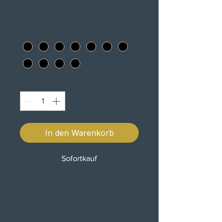
Preis
69,90 €
TAMANHOS
*
Anzahl
*
In den Warenkorb
Sofortkauf
Características:
Design ergonômico
Alto desempenho e durabilidade
nas funções mais exigentes.