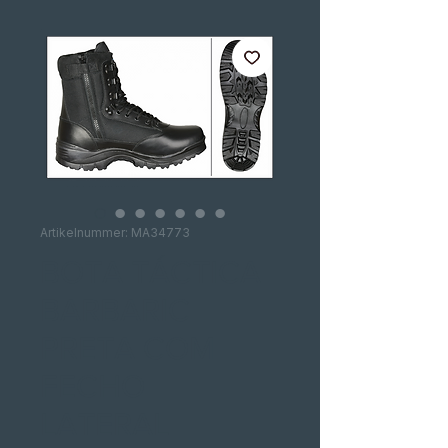
Artikelnummer: MA34773
BOTA TÁCTICA
BARBARIC
PRETA COM
FECHO
LATERAL