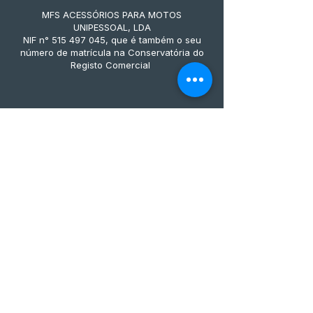
MFS ACESSÓRIOS PARA MOTOS
UNIPESSOAL, LDA
NIF n° 515 497 045, que é também o seu
número de matrícula na Conservatória do
Registo Comercial
Métodos de pagamento
Subscreve já à nossa 
newsletter • Não percas 
nada!
Email
*