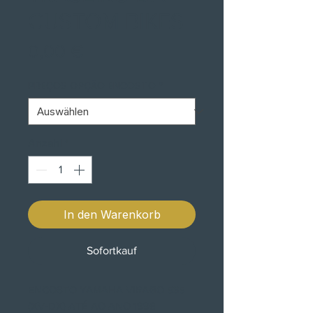
CUSTOM BIKES
Preis
0,00 €
PREÇOS OPÇÃO ENCOSTO
*
Anzahl
*
In den Warenkorb
Sofortkauf
ENCOSTO YAMAHA VIRAGO 535
(XV-DX) ATÉ AO ANO 1998