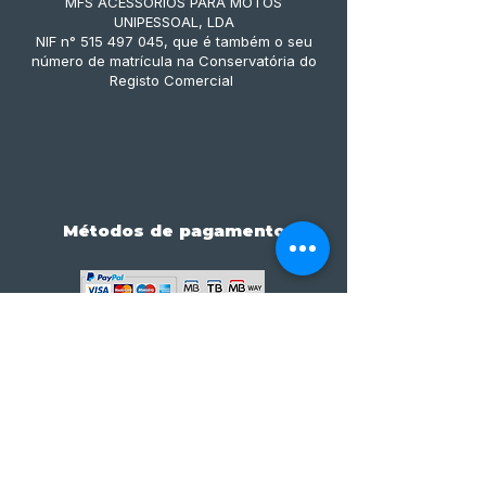
MFS ACESSÓRIOS PARA MOTOS
UNIPESSOAL, LDA
NIF n° 515 497 045, que é também o seu
número de matrícula na Conservatória do
Registo Comercial
Métodos de pagamento
Subscreve já à nossa 
newsletter • Não percas 
nada!
Email
*