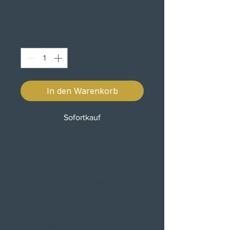
Preis
44,90 €
Anzahl
*
In den Warenkorb
Sofortkauf
Fixação de quatro pontos no
escudo e fixação de quatro pontos
no suporte do farol
Universal Holder Set incluído
Instruções de instalação incluídas
Apta para motos clássicas ou
desportivas.
Dimensões: L = 320 mm (acima do