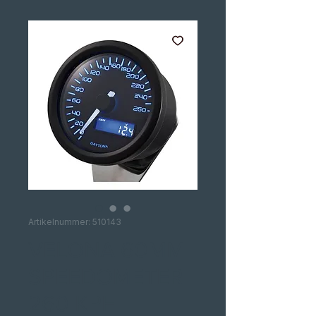
Artikelnummer: 510143
VELONA 60MM
SPEEDOMETER
260 KPH