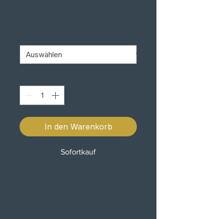
Preis
119,90 €
COR
*
Anzahl
*
In den Warenkorb
Sofortkauf
Diâmetro 60mm.
Até 260Km/h, com suporte,
iluminação azul.