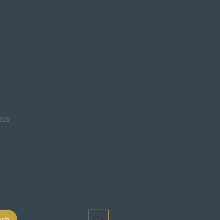
 CROMADAS
RAFUSOS M6
S
326
s
orb