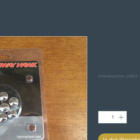
TAMPAS
PARA PA
10 PEÇA
Artikelnummer: LM03-
Prei
12,30 €
Anzahl
*
In den Warenk