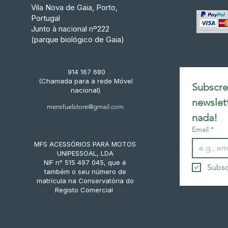
Vila Nova de Gaia, Porto,
Portugal
Junto à nacional nº222
(parque biológico de Gaia)
914 167 680
(Chamada para a rede Móvel
Subscrev
nacional)
newslet
mensfuelstore@gmail.com
nada!
Email
*
MFS ACESSÓRIOS PARA MOTOS
UNIPESSOAL, LDA
NIF n° 515 497 045, que é
Subsc
também o seu número de
matrícula na Conservatória do
Registo Comercial