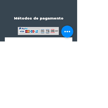
Métodos de pagamento
Subscreve já à nossa 
newsletter • Não percas 
nada!
Email
*
Join
Subscrever à newsletter