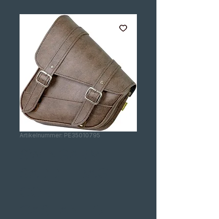
Artikelnummer: PE35010795
SWINGARM
SADDLEBAG
COR
CASTANHO