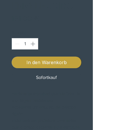
ENVELHECIDO
Preis
151,00 €
Anzahl
*
In den Warenkorb
Sofortkauf
Facilmente montável usando tiras de
montagem resistentes
Apresenta um encosto de plástico
rígido
Inclui película protetora para evitar
que o braço oscilante ou a estrutura