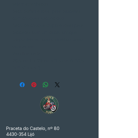
sejam arranhados
Saco Softail é ideal para bicicletas
com choques escondidos
Saco de choque duplo é ideal para
bicicletas com um duplo choque
Disponível em couro sintético preto
ou marrom
Vendido cada
26,5 cm L x 29 cm x 11,5 cm W (10,5
"x 11,5" x 4,5 ")
Praceta do Castelo, nº 80
4430-354
Lijó