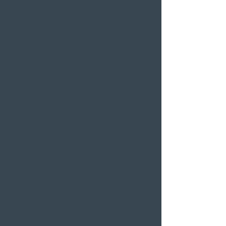
GREMLIN BELL
Diz a lenda que um pequeno sino
preso à sua motocicleta, perto do
chão, captura os Espíritos Malignos
da Estrada. Esses pequenos
duendes vivem na sua moto,
causando todo tipo de problema
mecânico. A cavidade do sino atrai
esses Espíritos Malignos, mas o
toque constante os enlouquece,
fazendo com que percam a força e
caiam no chão. (Você já se
perguntou de onde vêm os buracos
nas estradas?) Escolha o seu
favorito e espante os duendes ou dê
de presente para um motociclista e
você terá proteção dupla.
Acompanha um cartão com a
história, um chaveiro e uma