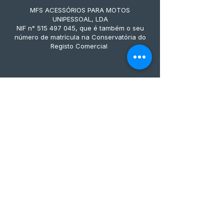
MFS ACESSÓRIOS PARA MOTOS
UNIPESSOAL, LDA
NIF n° 515 497 045, que é também o seu
número de matrícula na Conservatória do
Registo Comercial
Métodos de pagamento
Subscreve já à nossa 
newsletter • Não percas 
nada!
Email
*