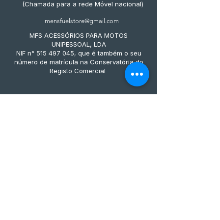
(Chamada para a rede Móvel nacional)
mensfuelstore@gmail.com
MFS ACESSÓRIOS PARA MOTOS
UNIPESSOAL, LDA
NIF n° 515 497 045, que é também o seu
número de matrícula na Conservatória do
Registo Comercial
Métodos de pagamento
Subscreve já à nossa 
newsletter • Não percas 