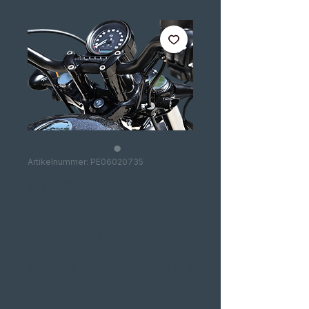
Artikelnummer: PE06020735
RISERS DA LA
CHOPPERS
AUMENTOS
HARLEY XL 1200
Preis
138,00 €