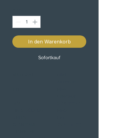
Anzahl
*
In den Warenkorb
Sofortkauf
MATERIAL
Billet
Aluminum
TYPE
Riser
Extension
RISE
50,8 mm (2")
FINISH/COLOR
Black
UNITS
Pair
CLAMPING
25,4 mm (1")
DIAMETER