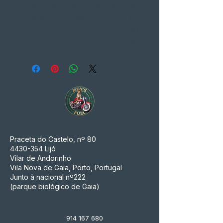
Harley
XL 1200 X ABS
1202
20
Davidson
Forty-Eight
17
20
18
Praceta do Castelo, nº 80
4430-354
Lijó
Vilar de Andorinho
Vila Nova de Gaia, Porto, Portugal
Junto à nacional nº222
(parque biológico de Gaia)
914 167 680