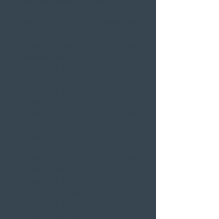
PRODUCT NAME
Riser
Make
Model
Displac
Ye
ement
ar
Harley
XL 1200 X
1202
20
Davidson
Forty-Eight
10
Harley
XL 1200 X
1202
20
Davidson
Forty-Eight
11
Harley
XL 1200 X
1202
20
Davidson
Forty-Eight
12
Harley
XL 1200 X
1202
20
Davidson
Forty-Eight
13
Harley
XL 1200 X
1202
20
Davidson
Forty-Eight
14
Harley
XL 1200 X
1202
20
Davidson
Forty-Eight
15
Harley
XL 1200 X
1202
20
Davidson
Forty-Eight
16
Harley
XL 1200 X ABS
1202
20
Davidson
Forty-Eight
17