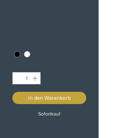
HOMOLOGADO
S
Preis
99,50 €
COR
*
Anzahl
*
In den Warenkorb
Sofortkauf
138mmx90mm