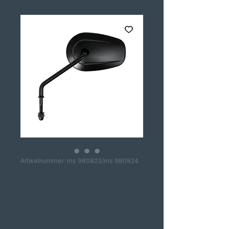
Artikelnummer: ms 980823/ms 980824
RIPTIDE
TAPERED HD
MIRROR SET