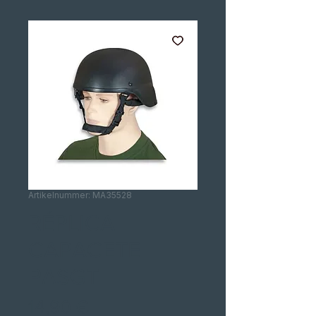
Artikelnummer: MA35528
RÉPLICA
CAPACETE
PASGT
Preis
14,90 €