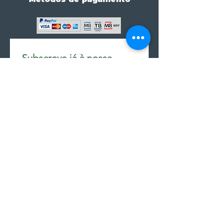
Subscreve já à nossa 
newsletter • Não percas 
nada!
Email
*
Join
Subscrever à newsletter