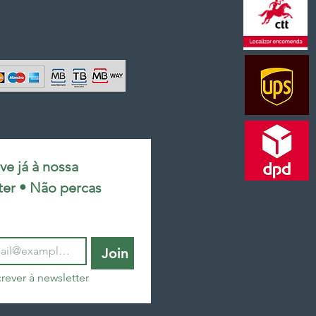
e já à nossa 
ter • Não percas 
Join
rever à newsletter