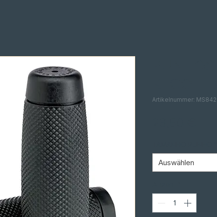
PUNHOS 
RECOIL 
Artikelnummer: MS842
Pre
23,50 €
TAMANHO PUNHO
Auswählen
Anzahl
*