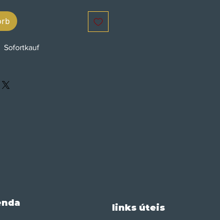
orb
Sofortkauf
enda
links úteis