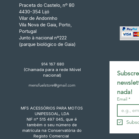
Praceta do Castelo, nº 80
4430-354 Lijó
Vilar de Andorinho
Vila Nova de Gaia, Porto,
Portugal
Junto à nacional nº222
(parque biológico de Gaia)
914 167 680
(Chamada para a rede Móvel
Subscrev
nacional)
newslet
mensfuelstore@gmail.com
nada!
Email
*
MFS ACESSÓRIOS PARA MOTOS
UNIPESSOAL, LDA
NIF n° 515 497 045, que é
Subsc
também o seu número de
matrícula na Conservatória do
Registo Comercial