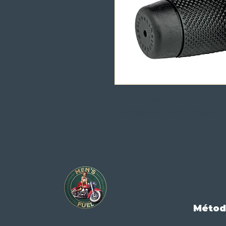
PUNHOS UNIVERSAIS
DISPONÍVEIS EM 22 E 25MM.
Métod