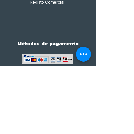
Registo Comercial
Métodos de pagamento
Subscreve já à nossa 
newsletter • Não percas 
nada!
Email
*
Join