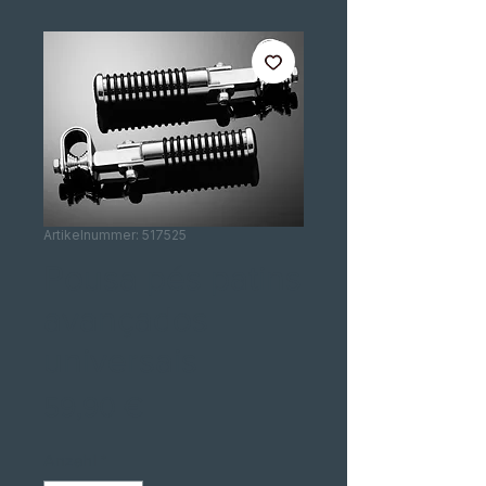
Artikelnummer: 517525
Pousa pés patins
avançados
universais
Preis
59,90 €
Anzahl
*