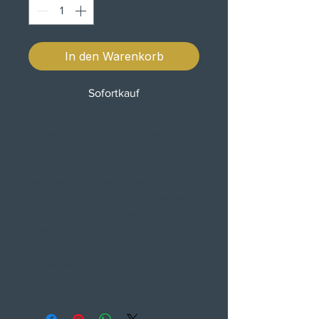
In den Warenkorb
Sofortkauf
Podem ser colocados ou no quadro
da moto ou no varão de proteção
de motor.
Permitem dar maior conforto extra e
aquele look old school de pernas
abertas e quase esticadas para a
frente.
Trazem todos os acessórios para a
montagem.
Valor por par.