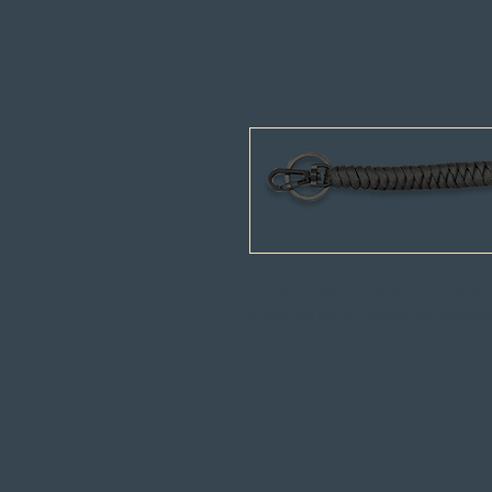
Porta-chaves c/ Paracord e Apito
Muito útil para crianças ou adult