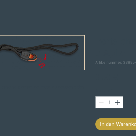
Porta-cha
e Apito
Artikelnummer: 33895
Preis
3,50 €
os caso se percam no mato ou noutros sitios
Anzahl
*
In den Warenk