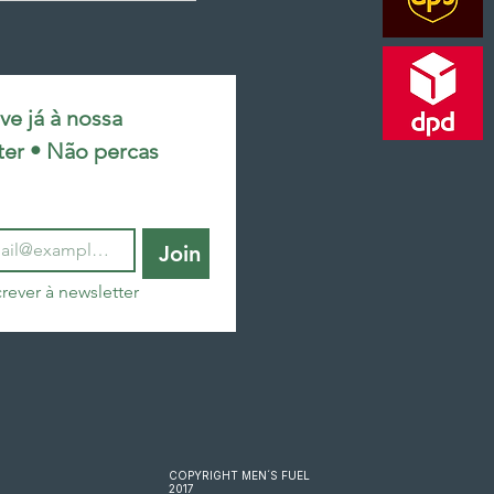
e já à nossa 
ter • Não percas 
Join
rever à newsletter
COPYRIGHT MEN´S FUEL
2017