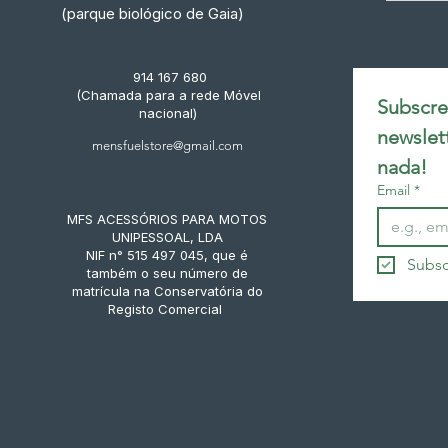
(parque biológico de Gaia)
914 167 680
(Chamada para a rede Móvel
Subscrev
nacional)
newslet
mensfuelstore@gmail.com
nada!
Email
*
MFS ACESSÓRIOS PARA MOTOS
UNIPESSOAL, LDA
NIF n° 515 497 045, que é
Subsc
também o seu número de
matrícula na Conservatória do
Registo Comercial