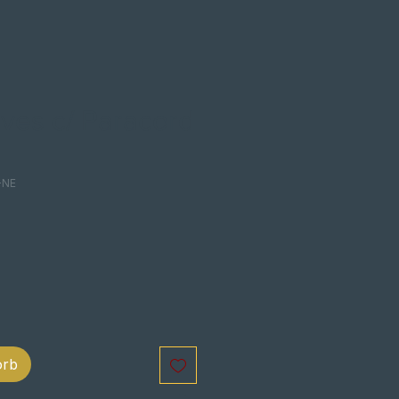
ves c/ Paracord
-NE
orb