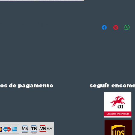
 chave com raspador em metal. Basta
s para acender uma fogueira.
os de pagamento
seguir encom