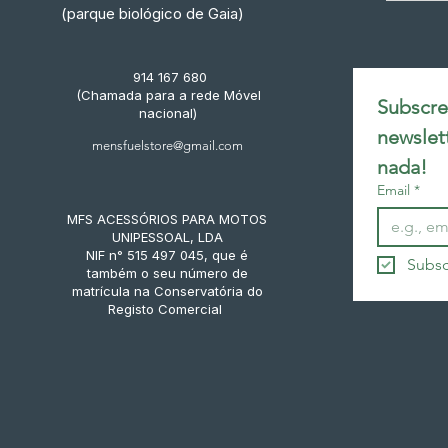
(parque biológico de Gaia)
914 167 680
(Chamada para a rede Móvel
Subscrev
nacional)
newslet
mensfuelstore@gmail.com
nada!
Email
*
MFS ACESSÓRIOS PARA MOTOS
UNIPESSOAL, LDA
NIF n° 515 497 045, que é
Subsc
também o seu número de
matrícula na Conservatória do
Registo Comercial