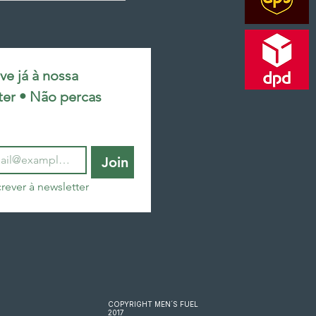
e já à nossa 
ter • Não percas 
Join
rever à newsletter
COPYRIGHT MEN´S FUEL
2017