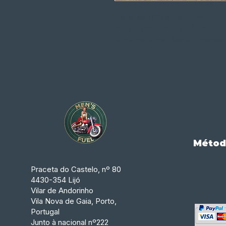
Pederneira flint de sobrevivência.
Barra de magnésio em formato de
raspar para criar faíscas potente
Métod
Praceta do Castelo, nº 80
4430-354 Lijó
Vilar de Andorinho
Vila Nova de Gaia, Porto,
Portugal
Junto à nacional nº222