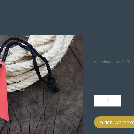
PEDRENE
SOBREVI
Artikelnummer: AEPS
Preis
5,00 €
Anzahl
*
In den Warenk