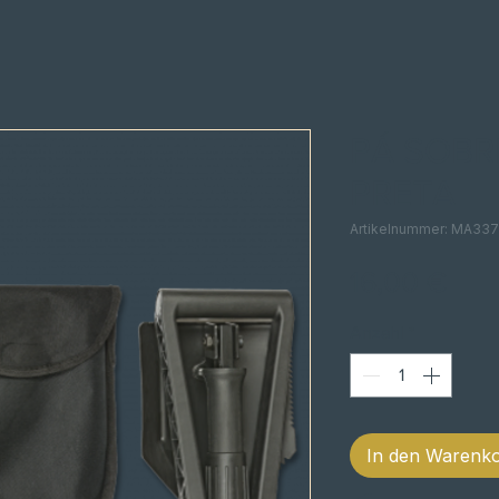
PÁ SOBR
PRETA
Artikelnummer: MA33
Prei
16,00 €
Anzahl
*
In den Warenk