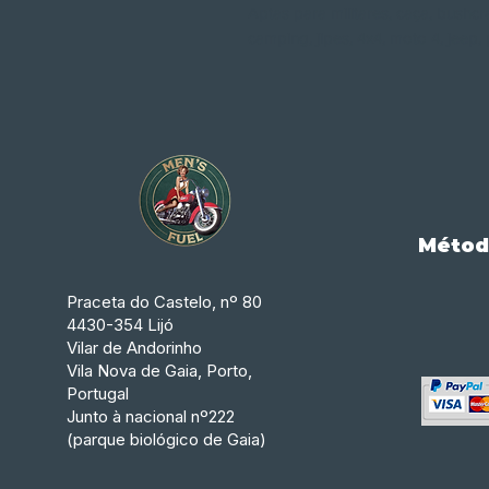
Aptas para militares, caça, bushcr
camping, jipes, 4x4, moto 4, jeep, 
Métod
Praceta do Castelo, nº 80
4430-354 Lijó
Vilar de Andorinho
Vila Nova de Gaia, Porto,
Portugal
Junto à nacional nº222
(parque biológico de Gaia)