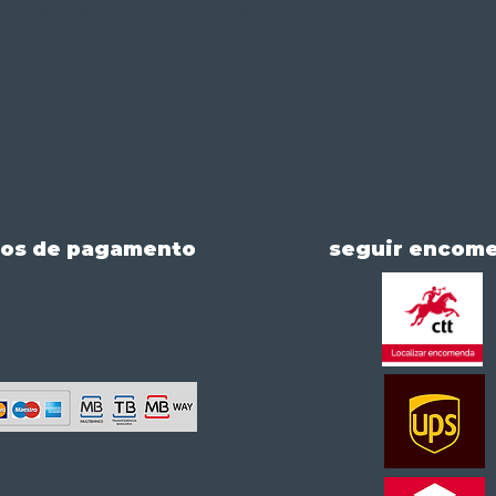
aft, sobrevivência, pesca, montanhismo,
patrol.
os de pagamento
seguir encom