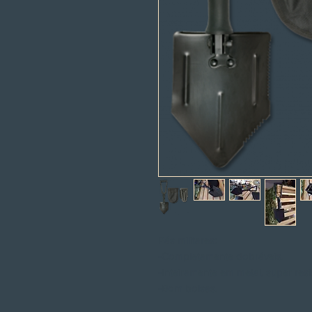
Pás militares:
-Completamente dobráveis.
-Inteiramente em metal, super resi
-Bom bolsas.