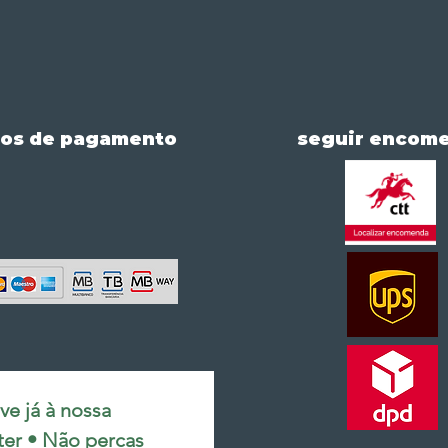
os de pagamento
seguir encom
e já à nossa 
ter • Não percas 