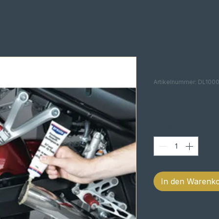
MASSA D
Artikelnummer: DL100
Preis
7,90 €
Anzahl
*
In den Warenk