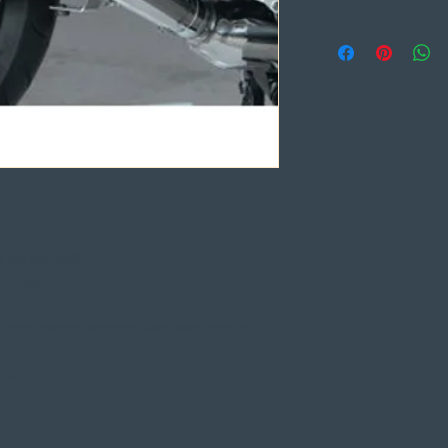
s de exaustão
méticas.
e com menos esforço; endurece com o
° C.