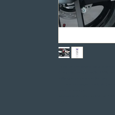
Pasta de montagem para sistema
Cria juntas de tubulação 100% her
Evita que os canos enferrujam.
Torna a montagem mais simples 
calor do escape.
Resistente ao calor acima de 700 
150 g