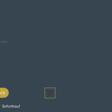
E ESCAPE
04312
orb
Sofortkauf