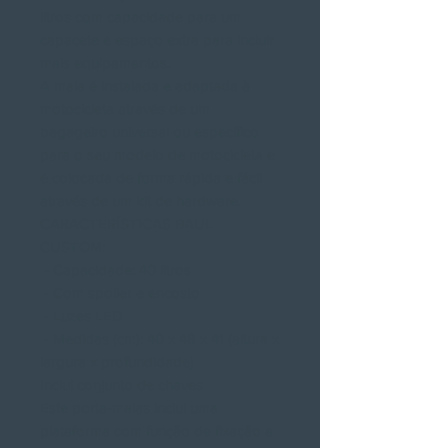
litros com capacidade para um
capacete e espaço extra para incluir
mais equipamentos.
A mala é instalada e adaptada à
motocicleta através de um
bagageiro universal ou específico
para o seu modelo de motocicleta e
é colocada de forma rápida e fácil
através de um kit de hardware.
CARACTERÍSTICAS BAUL
CUSTOM:
- Capacidade: 40 litros
- Com spoiler e encosto
- Luzes LED
- Medidas (cm): 40 x 48 x 41 (altura x
largura x profundidade)
Inclui conjunto de chaves
Este porta-malas inclui uma
plataforma com função de fixação a