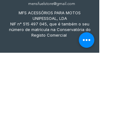
mensfuelstore@gmail.com
MFS ACESSÓRIOS PARA MOTOS
UNIPESSOAL, LDA
NIF n° 515 497 045, que é também o seu
número de matrícula na Conservatória do
Registo Comercial
Métodos de pagamento
Subscreve já à nossa 
newsletter • Não percas 
nada!