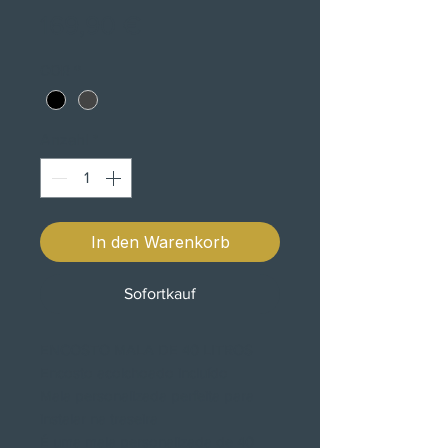
Preis
169,90 €
COR
*
Anzahl
*
In den Warenkorb
Sofortkauf
ENCOSTO MALA DE 40 LITROS
Encosto acolchoado incluído
Mala personalizada perfeita para
instalar na traseira
É uma mala personalizada de 40