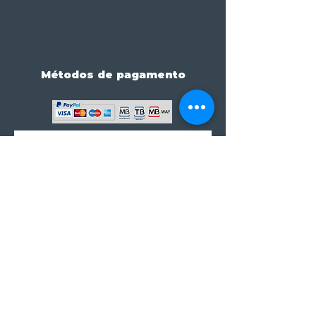
Métodos de pagamento
Subscreve já à nossa 
newsletter • Não percas 
nada!
Email
*
Join
Subscrever à newsletter