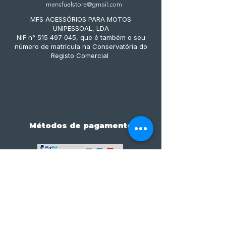
mensfuelstore@gmail.com
MFS ACESSÓRIOS PARA MOTOS
UNIPESSOAL, LDA
NIF n° 515 497 045, que é também o seu
número de matrícula na Conservatória do
Registo Comercial
Métodos de pagamento
Subscreve já à nossa 
newsletter • Não percas 
nada!