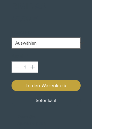
RIGIDAS
Preis
49,90 €
TAMANHO
*
Anzahl
*
In den Warenkorb
Sofortkauf
Descrição
Ajuste no pulso