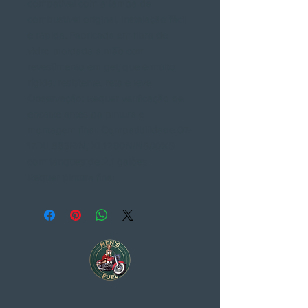
compatível com a tampa de
combustível original. Instalação fácil
e rápida. Fabricada em fibra de
vidro moldada à mão com
revestimento em gel, que é muito
rígida, resistente, reta e leve.
Observação: Requer verificação de
encaixe antes da pintura e
montagem final. Compatibilidade 07-
17 XL883R/N, XL1200N/NS/X/XS
com tanques de 2,1 galões
Requer pintura final