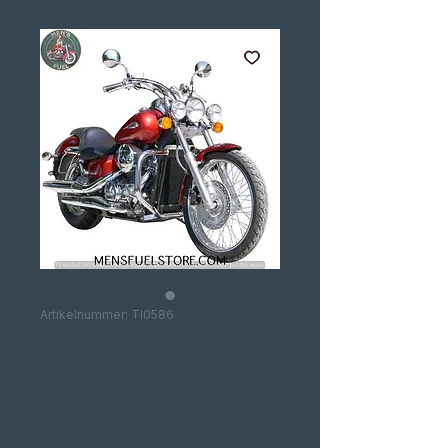
Artikelnummer: TI0586
Honda VT 750
Shadow Spirit
C2, VT750C