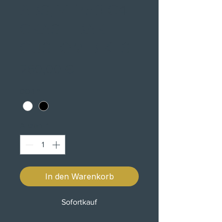
ABS, VT750 C4
CRASH BAR
CUSTOM BIKES
Preis
260,00 €
COR
*
Anzahl
*
In den Warenkorb
Sofortkauf