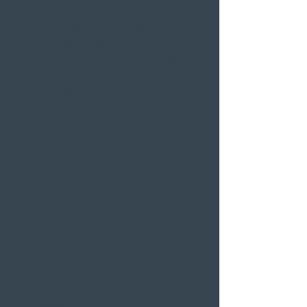
Crash bar de 38 mm cromado válida
para los siguientes modelos:
Honda Shadow VT 750 C AERO
C4/C5/C6/C7/C8 (2004-2008)
(RC50-RC50/08)
Honda Shadow VT750C AERO
(09-13/2016) (doble silenciador)
(RC50/10)
Honda Shadow VT750C AERO
ABS (2016)
Honda Shadow VT750CA AERO
ABS (2011-2012/2015)
Honda Shadow VT750CE AERO
(2014)
Honda Shadow VT750CS AERO
ABS (2013/2015)
Honda Shadow VT750CSE/CA
AERO ABS (2014)
Honda Shadow VT750CT AERO