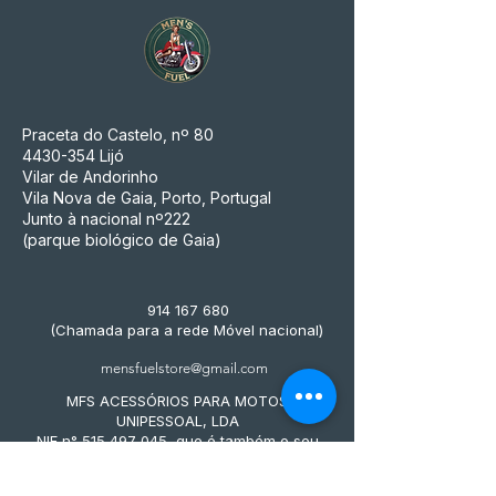
Praceta do Castelo, nº 80
4430-354
Lijó
Vilar de Andorinho
Vila Nova de Gaia, Porto, Portugal
Junto à nacional nº222
(parque biológico de Gaia)
914 167 680
(Chamada para a rede Móvel nacional)
mensfuelstore@gmail.com
MFS ACESSÓRIOS PARA MOTOS
UNIPESSOAL, LDA
NIF n° 515 497 045, que é também o seu
número de matrícula na Conservatória do
Registo Comercial