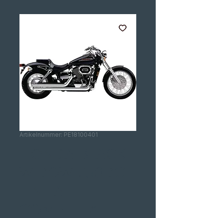
Artikelnummer: PE18100401
HONDA BLACK
WIDOW 750DC
LINHA
COMPLETA