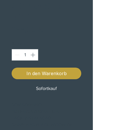
COBRA STREET
ROD
Preis
988,00 €
Anzahl
*
In den Warenkorb
Sofortkauf
SOM SOBERBO
POTÊNCIA GARANTIDA
FÁCIL INSTALAÇÃO
SERVE NAS BLACK WIDOW DE