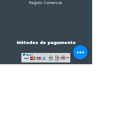
Registo Comercial
Métodos de pagamento
Subscreve já à nossa 
newsletter • Não percas 
nada!
Email
*
Join