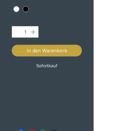
COR
*
Anzahl
*
In den Warenkorb
Sofortkauf
Highway Hawk Flyer Wide
Handlebar
Diâmetro Ø 22 mm (7/8'') in Chrome
Certificado TÜV
100cm de largura
Made of High Quality Chromed Steel