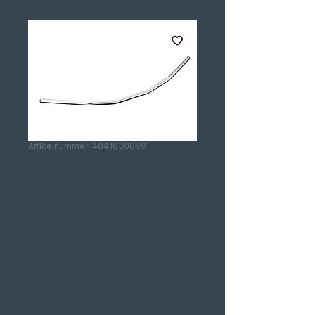
Artikelnummer: 4841030869
GUIADOR 22MM
FLYER WIDE
100cm de
largura
Preis
74,00 €