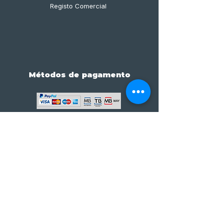
Registo Comercial
Métodos de pagamento
Subscreve já à nossa 
newsletter • Não percas 
nada!
Email
*
Join