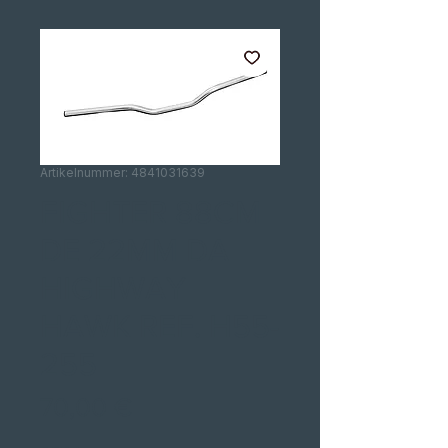
Artikelnummer: 4841031639
FIGHTER 88CM
DE 22MM DA
HIGHWAY
HAWK REF. H55-
255
Preis
70,00 €