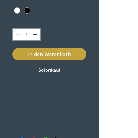
COR
*
Anzahl
*
In den Warenkorb
Sofortkauf
Guiador universal da Highway Hawk
fighter
Diâmetro Ø 22 mm in Chrome
Certificado TÜV
88cm de largura
Made of High Quality Chromed Steel