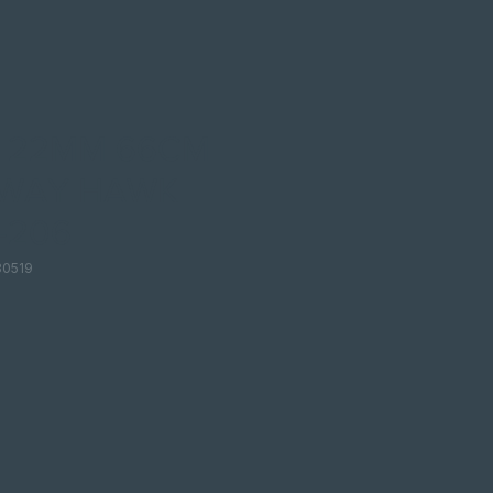
 22MM 66CM
HWAY HAWK
-206
30519
is