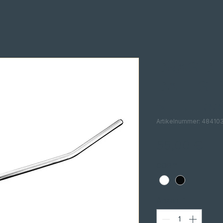
DRAG DE
DA HIG
REF. H55
Artikelnummer: 48410
Pre
55,00 €
COR
*
Anzahl
*