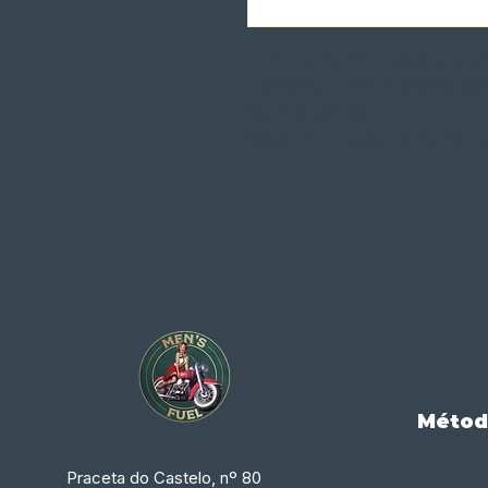
Guiador universal da Highway H
Diâmetro Ø 22mm in Chrome Cer
66cm de largura
Made of High Quality Chromed St
Métod
Praceta do Castelo, nº 80