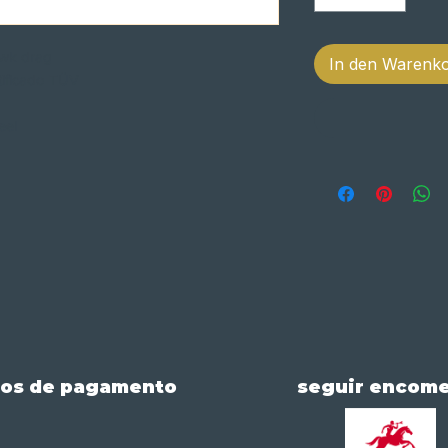
awk drag
In den Warenk
tificado TÜV
eel
os de pagamento
seguir encom