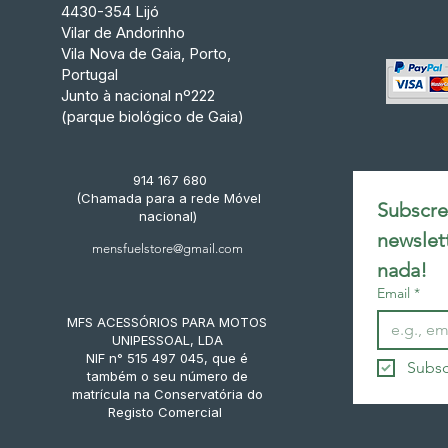
4430-354 Lijó
Vilar de Andorinho
Vila Nova de Gaia, Porto,
Portugal
Junto à nacional nº222
(parque biológico de Gaia)
914 167 680
(Chamada para a rede Móvel
Subscrev
nacional)
newslet
mensfuelstore@gmail.com
nada!
Email
*
MFS ACESSÓRIOS PARA MOTOS
UNIPESSOAL, LDA
NIF n° 515 497 045, que é
Subsc
também o seu número de
matrícula na Conservatória do
Registo Comercial