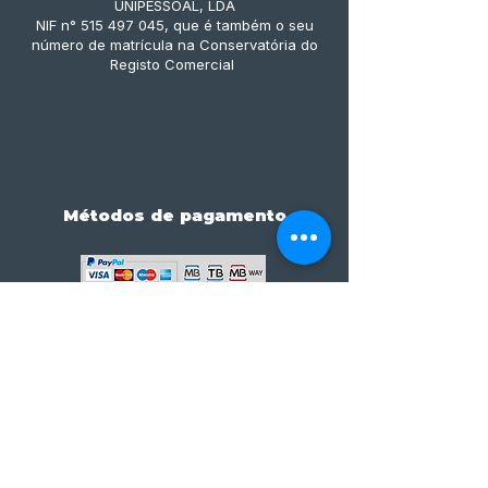
UNIPESSOAL, LDA
NIF n° 515 497 045, que é também o seu
número de matrícula na Conservatória do
Registo Comercial
Métodos de pagamento
Subscreve já à nossa 
newsletter • Não percas 
nada!
Email
*