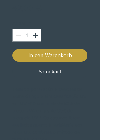
Preis
42,00 €
Anzahl
*
In den Warenkorb
Sofortkauf
Testado por UV: Os Protetores de
Bolha Gringo S têm classificação UV
em UV +50 com mais de 92% de
bloco UVA e mais de 99% de
bloqueio UVB. Os escudos foram
avaliados quanto à resistência aos
raios UV, conforme o método de
teste AATCC 183.