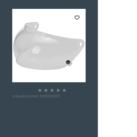
Artikelnummer: MS562883
GRINGO S ANTI-
FOG BUBBLE
SHIELD - CLEAR