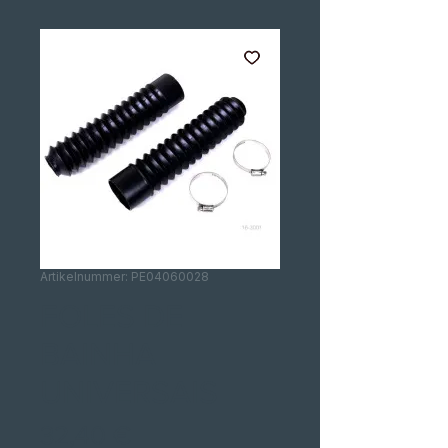
Artikelnummer: PE04060028
FOLES DE
BAINHA
UNIVERSAIS
Preis
32,40 €