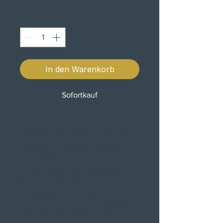
Anzahl
*
In den Warenkorb
Sofortkauf
KIT DE FOLES UNIVERSAL
Restaure a aparência da sua moto e
mantenha os detritos afastados
da forquilha.
Os kits incluem duas bifurcações e
ferramentas de instalação
Poli-ensacado de cabeçalho K & S
25 cm (9,75 ”), o kit de 15 dentes
inclui duas bifurcações, duas