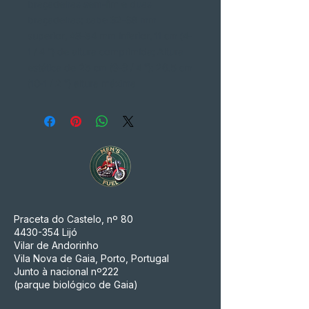
braçadeiras sem-fim e duas
braçadeiras; cabe 32-38 mm
superior, 48-54 mm inferior, 11 cm (4-
1 / 4 ”) de altura comprimida; Altura
estática de 25 cm (9-3 / 4 ”); 26,5 cm
(10-1 / 2 ”) altura máxima
Praceta do Castelo, nº 80
4430-354
Lijó
Vilar de Andorinho
Vila Nova de Gaia, Porto, Portugal
Junto à nacional nº222
(parque biológico de Gaia)