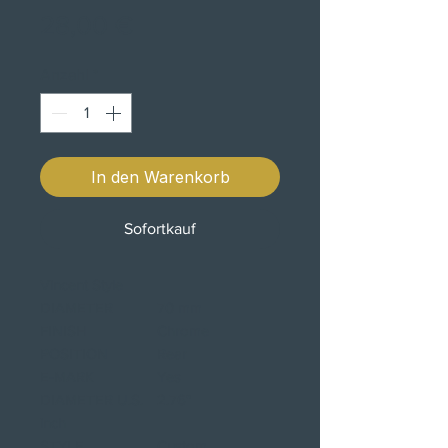
Preis
28,00 €
Anzahl
*
In den Warenkorb
Sofortkauf
Vincent Style
DIAMETER
70 mm
FINISH
Chrome
POSITION
Rear
E-MARK
Yes
DIAMETER U.S.
2.76"
inch
STYLE
Custom