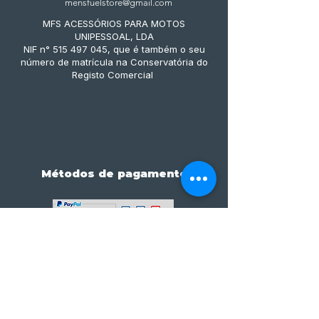
mensfuelstore@gmail.com
MFS ACESSÓRIOS PARA MOTOS
UNIPESSOAL, LDA
NIF n° 515 497 045, que é também o seu
número de matrícula na Conservatória do
Registo Comercial
Métodos de pagamento
Subscreve já à nossa 
newsletter • Não percas 
nada!
Email
*