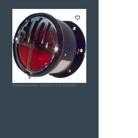
Artikelnummer: PE20101310 516086
FAROLIM
VINCENT STYLE
70MM|17,78"
TAILLIGHT