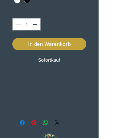
Anzahl
*
In den Warenkorb
Sofortkauf
Farolim traseiro de stop Highway
Hawk
Com suporte e luz de matrícula.
Dimenções:
175 mm - 95 mm - 85 mm