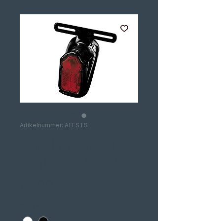
Artikelnummer: AEFSTS
Farolim traseiro
Highway Hawk
Preis
65,00 €
COR
*