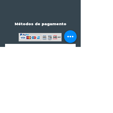
Métodos de pagamento
Subscreve já à nossa 
newsletter • Não percas 
nada!
Email
*
Join
Subscrever à newsletter