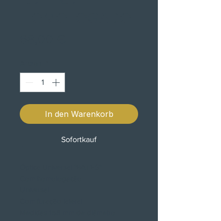
HOMOLOGADO
Preis
68,00 €
Anzahl
*
In den Warenkorb
Sofortkauf
Óptica Universal "BATES"
Com homologação
Universal
Com furação lateral
Medidas 158 mm de diâmetro