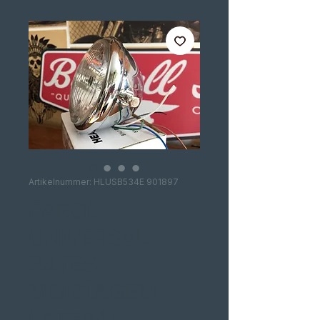
Artikelnummer: HLUSB534E 901897
FAROL
UNIVERSAL
BATES
MONTAGEM
LATERAL