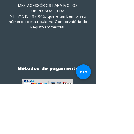
MFS ACESSÓRIOS PARA MOTOS
UNIPESSOAL, LDA
NIF n° 515 497 045, que é também o seu
número de matrícula na Conservatória do
Registo Comercial
Métodos de pagamento
Subscreve já à nossa 
newsletter • Não percas 
nada!
Email
*