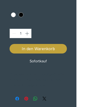
COR
*
Anzahl
*
In den Warenkorb
Sofortkauf
CHROME PLATED HOUSING; ECE
APPR. CLEAR LENS; NO LICENSE
PLATE ILLUMINATION