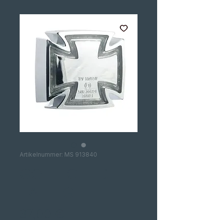
Artikelnummer: MS 913840
GOTHIC LED
TAILLIGHT
Preis
37,00 €