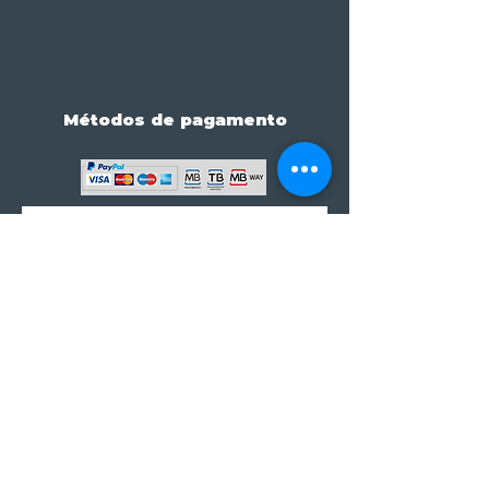
Métodos de pagamento
Subscreve já à nossa 
newsletter • Não percas 
nada!
Email
*
Join
Subscrever à newsletter