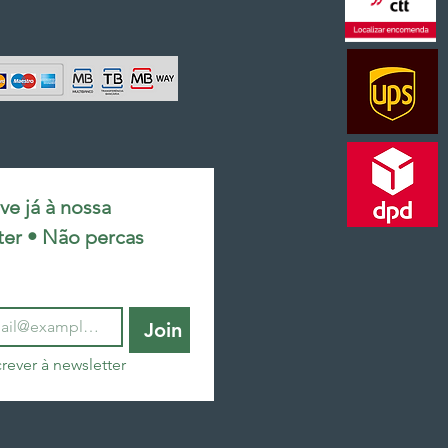
e já à nossa 
ter • Não percas 
Join
rever à newsletter