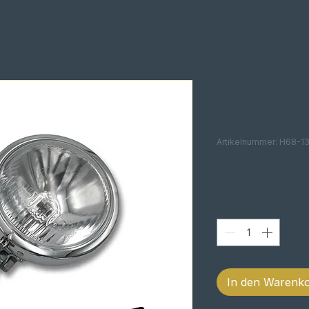
Faróis au
Highway 
Artikelnummer: H68-1
Pre
82,00 €
Anzahl
*
In den Warenk