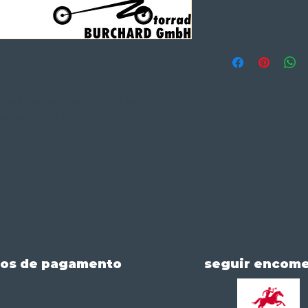
icação através de parafuso M10;
 lâmpada H3 12V55W.
os de pagamento
seguir encom