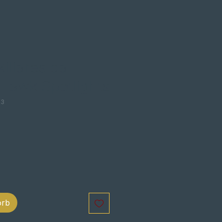
xiliares da
Hawk Spotlights
33
is
orb