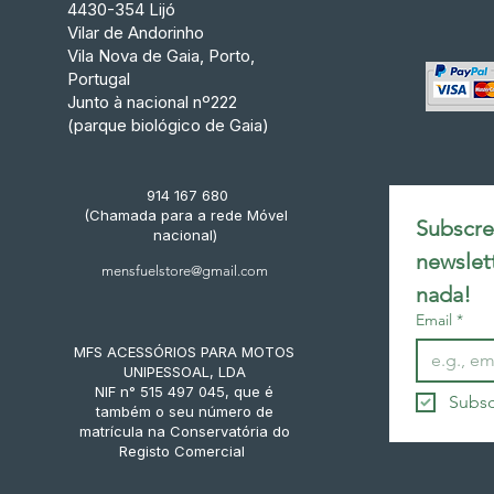
4430-354 Lijó
Vilar de Andorinho
Vila Nova de Gaia, Porto,
Portugal
Junto à nacional nº222
(parque biológico de Gaia)
914 167 680
(Chamada para a rede Móvel
Subscrev
nacional)
newslet
mensfuelstore@gmail.com
nada!
Email
*
MFS ACESSÓRIOS PARA MOTOS
UNIPESSOAL, LDA
NIF n° 515 497 045, que é
Subsc
também o seu número de
matrícula na Conservatória do
Registo Comercial