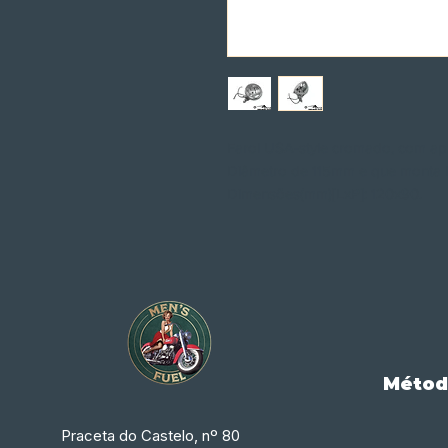
Farol USA-style cromado, com apl
Diâmetro de 115mm e que monta
Dimensões(mm)[LxP]: 120x90.
Métod
Praceta do Castelo, nº 80