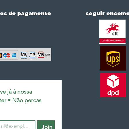
os de pagamento
seguir encom
e já à nossa 
ter • Não percas 
Join