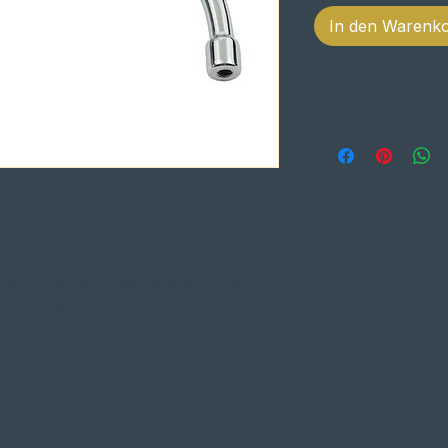
In den Warenk
espelhos são completamente construídos
sos universais, Preço por par.