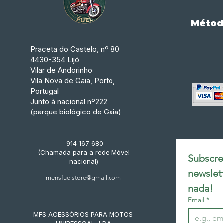
Métod
Praceta do Castelo, nº 80
4430-354 Lijó
Vilar de Andorinho
Vila Nova de Gaia, Porto,
Portugal
Junto à nacional nº222
(parque biológico de Gaia)
914 167 680
(Chamada para a rede Móvel
Subscrev
nacional)
newslet
mensfuelstore@gmail.com
nada!
Email
*
MFS ACESSÓRIOS PARA MOTOS