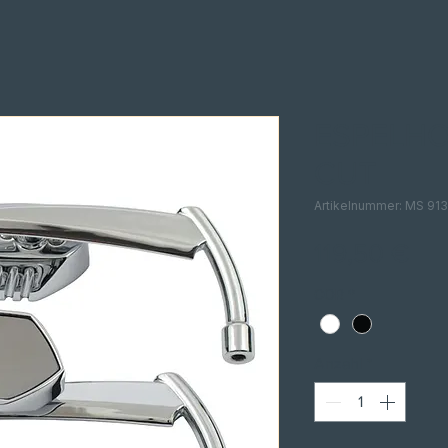
ESPELHO
CUT
Artikelnummer: MS 91
Pre
119,50 €
COR
*
Anzahl
*