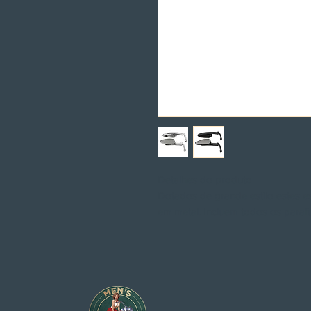
Detalhes do produto
Dotados de grande estilo estes 
em metal. Incluem todos os parafu