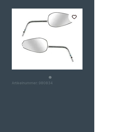
Artikelnummer: 980834
ESPELHOS
DYNA
HOMOLOGADO
S