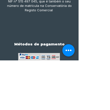
NIF n° 515 497 045, que é também o seu
número de matrícula na Conservatória do
Registo Comercial
Métodos de pagamento
Subscreve já à nossa 
newsletter • Não percas 
nada!
Email
*