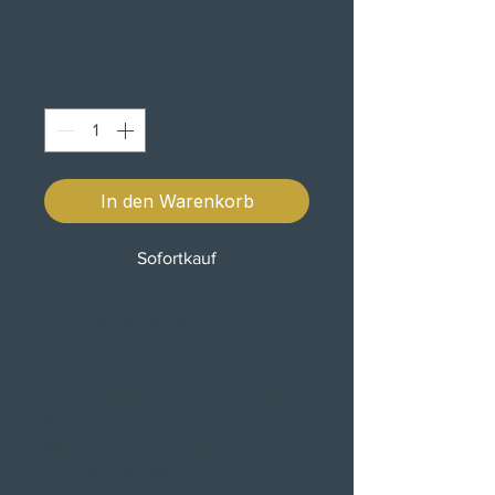
Preis
99,00 €
Anzahl
*
In den Warenkorb
Sofortkauf
STREAMLINE MIRROR SET.
CHROME
Die-cast aluminum construction.
Mirror head approx. 155mm wide x
85mm high. Overall height approx.
180mm. ECE approved.
VALOR POR PAR