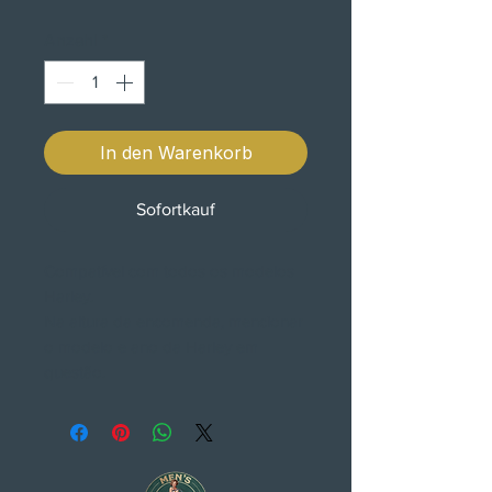
Anzahl
*
In den Warenkorb
Sofortkauf
Compatível com todos os modelos
Harley.
Na altura da encomenda, mencionar
o modelo e ano da Harley em
questão.