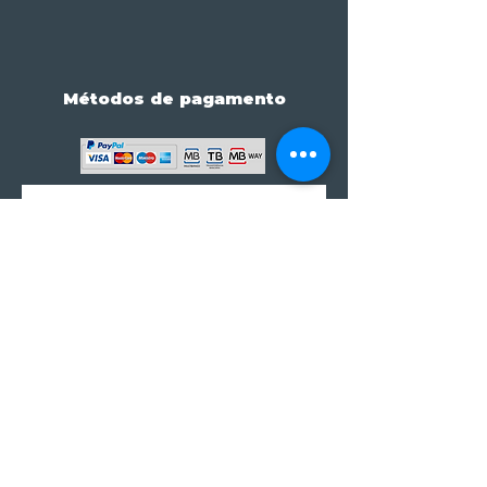
Métodos de pagamento
Subscreve já à nossa 
newsletter • Não percas 
nada!
Email
*
Join
Subscrever à newsletter