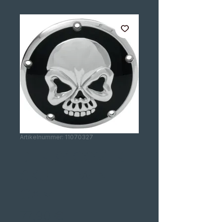
Artikelnummer: 11070327
DERBY COVER
SKULL TWIN
CAM
Preis
77,90 €