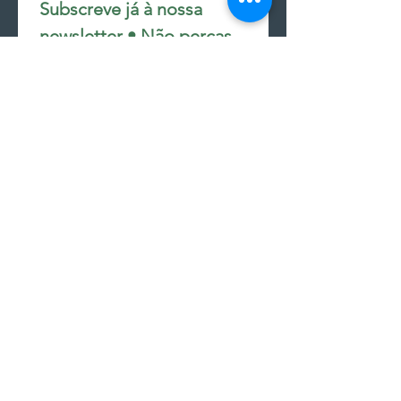
Subscreve já à nossa 
newsletter • Não percas 
nada!
Email
*
Join
Subscrever à newsletter
seguir encomenda