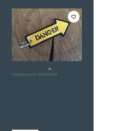
Artikelnummer: MS545669
DANGER
KEYCHAIN
Preis
4,90 €
Anzahl
*