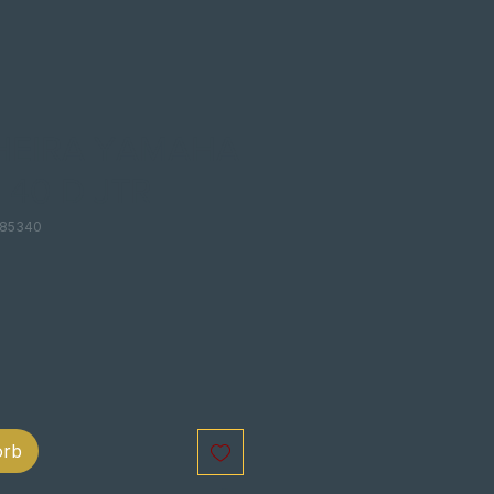
HEIRA YAMAHA
 40 D JTR
R85340
is
orb