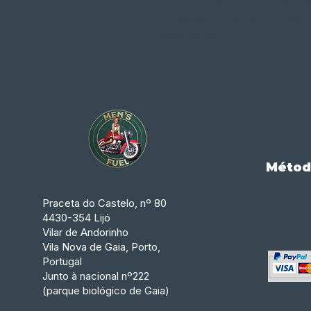
alumínio JT são cerca de 30% mai
comparável, o que reduz o peso 
desempenho
Métod
Praceta do Castelo, nº 80
4430-354 Lijó
Vilar de Andorinho
Vila Nova de Gaia, Porto,
Portugal
Junto à nacional nº222
(parque biológico de Gaia)