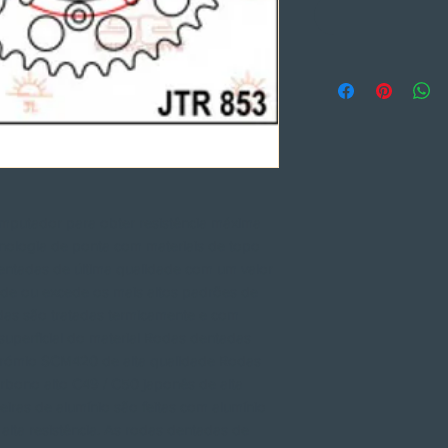
putador para obter resistência máxima
ologia de ponta com materiais de topo
entadas de última qualidade com um valor
nde ou excede os mais altos padrões de
das são tratadas termicamente e com
superficial do material Rodas dentadas
o crómio SCM420 de alta qualidade Rodas
arbono alto C49 / C50 japonês de alta
iras de alumínio são feitas com alumínio
alta resistência. As rodas dentadas de