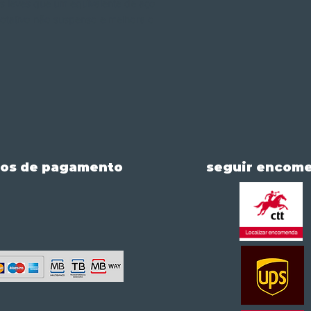
s leves que um equivalente de aço
rotativo não suspenso e melhora o
os de pagamento
seguir encom