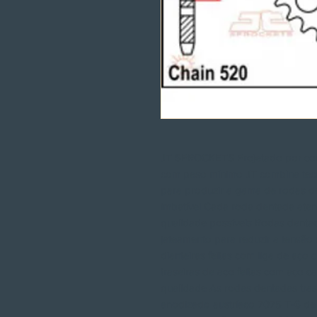
JT SPROCKETS Projetado por com
com peso mínimo JT combina tecn
para produzir a gama de rodas d
imbatível Cada roda dentada ate
qualidade possíveis Rodas denta
jateamento para reduzir a tensão 
dianteiras feitas com liga de aç
traseiras de aço feitas com aço c
qualidade As rodas dentadas trase
anodizado austríaco 7075 T-6 de 