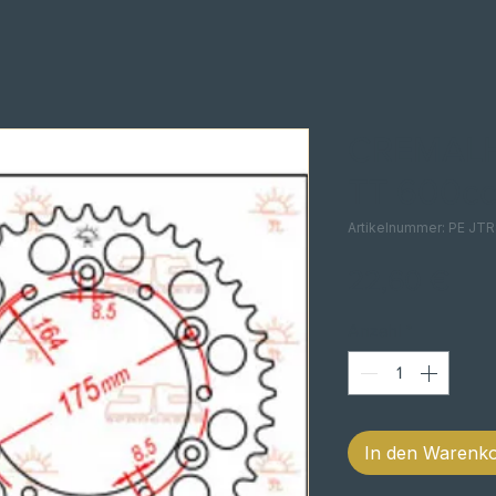
CREMAL
TT 600cc
Artikelnummer: PE JT
Pre
22,60 €
Anzahl
*
In den Warenk