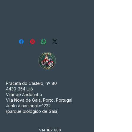
mais leves que um equivalente de
aço comparável, o que reduz o peso
rotativo não suspenso e melhora o
desempenho
Praceta do Castelo, nº 80
4430-354
Lijó
Vilar de Andorinho
Vila Nova de Gaia, Porto, Portugal
Junto à nacional nº222
(parque biológico de Gaia)
914 167 680