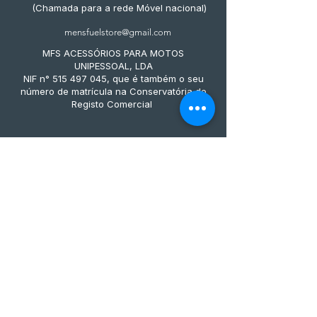
(Chamada para a rede Móvel nacional)
mensfuelstore@gmail.com
MFS ACESSÓRIOS PARA MOTOS
UNIPESSOAL, LDA
NIF n° 515 497 045, que é também o seu
número de matrícula na Conservatória do
Registo Comercial
Métodos de pagamento
Subscreve já à nossa 
newsletter • Não percas 