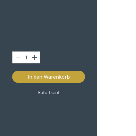
OUTRAS 520 X
44D JT
Preis
26,80 €
Anzahl
*
In den Warenkorb
Sofortkauf
JT SPROCKETS Projetado por
computador para obter resistência
máxima com peso mínimo JT