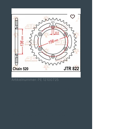
Artikelnummer: PE 12100725
CREMALHEIRA
SUZUKI RM
250cc/400cc
DR350CC 1994-