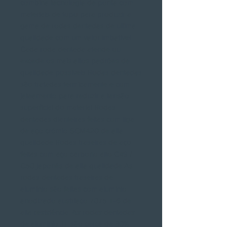
combina tecnologia de ponta com
materiais de topo para produzir a
gama de rodas dentadas de última
qualidade com um valor imbatível
Cada roda dentada atende ou
excede os mais altos padrões de
qualidade possíveis Rodas dentadas
são tratadas termicamente e com
jateamento para reduzir a tensão
superficial do material Rodas
dentadas dianteiras feitas com liga
de aço crómio SCM420 de alta
qualidade Rodas traseiras de aço
feitas com aço carbono alto C49 /
C50 japonês de alta qualidade As
rodas dentadas traseiras de
alumínio são feitas com alumínio
anodizado austríaco 7075 T-6 de
alta resistência. As rodas dentadas
de alumínio JT são cerca de 30%