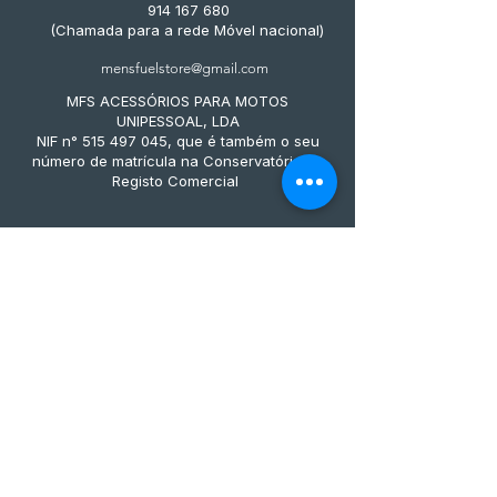
914 167 680
(Chamada para a rede Móvel nacional)
mensfuelstore@gmail.com
MFS ACESSÓRIOS PARA MOTOS
UNIPESSOAL, LDA
NIF n° 515 497 045, que é também o seu
número de matrícula na Conservatória do
Registo Comercial
Métodos de pagamento
Subscreve já à nossa 