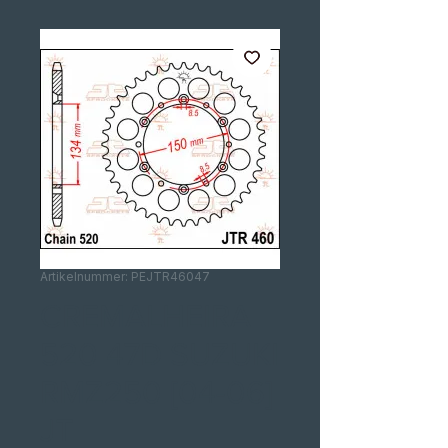
Artikelnummer: PEJTR46047
CREMALHEIRA
520 47D SUZUKI
RMZ250 [04-06]
JT