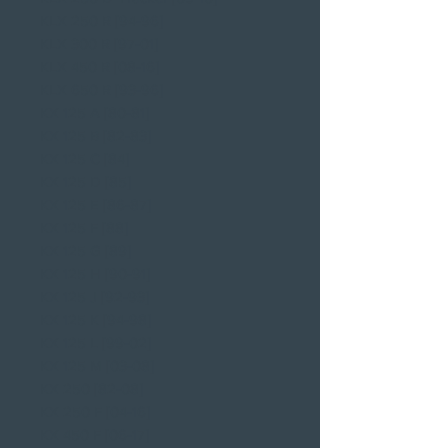
KLX 250 R [94-96]
KLX 300 R [97-01]
KLX 450 R [08-16]
KLX 650 R [93-96]
KX 125 A [80-81]
KX 125 B [82-83]
KX 125 C [84]
KX 125 D [85]
KX 125 E [86-87]
KX 125 F [88]
KX 125 G [89]
KX 125 H [90-91]
KX 125 J [92-93]
KX 125 K [94-98]
KX 125 L [99-02]
KX 125 M [03-08]
KX 250 [82-08]
KX 250 F [04-16]
KX 450 F [06-17]