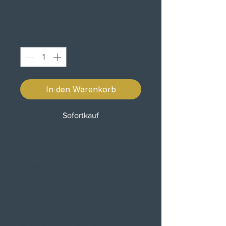
Preis
23,90 €
Anzahl
*
In den Warenkorb
Sofortkauf
SUZUKI
RM-Z 250 [04-06]
KAWAZAKI
KDX 200 [83-99]
KDX 250 [83-94]
KLX 250 [09-10]
KLX 250 [93-95]
KLX 250 D-Tracker [09-10]