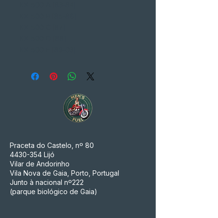
KX 500 A [83-84]
KX 500 B [85-86]
KX 500 C [87]
KX 500 D [88]
KX 500 E [89-03]
Praceta do Castelo, nº 80
4430-354
Lijó
Vilar de Andorinho
Vila Nova de Gaia, Porto, Portugal
Junto à nacional nº222
(parque biológico de Gaia)