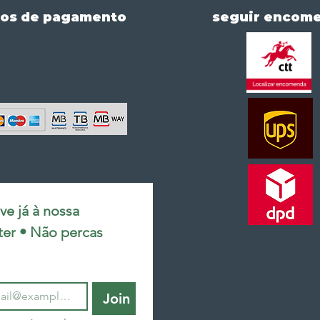
os de pagamento
seguir encom
e já à nossa 
ter • Não percas 
Join