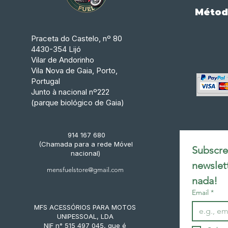
Métod
Praceta do Castelo, nº 80
4430-354 Lijó
Vilar de Andorinho
Vila Nova de Gaia, Porto,
Portugal
Junto à nacional nº222
(parque biológico de Gaia)
914 167 680
(Chamada para a rede Móvel
Subscrev
nacional)
newslet
mensfuelstore@gmail.com
nada!
Email
*
MFS ACESSÓRIOS PARA MOTOS
UNIPESSOAL, LDA
NIF n° 515 497 045, que é