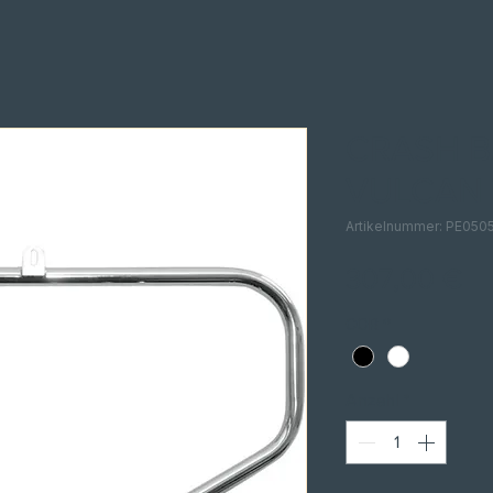
CRASH B
VULCAN 
Artikelnummer: PE05
Pr
307,00 €
COR
*
Anzahl
*