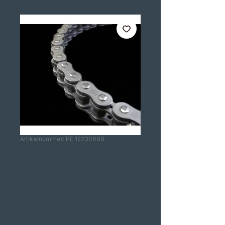
Artikelnummer: PE 12230689
CORRENTE EK
525 SRX2 X 112
ELOS X-RING
Preis
102,00 €