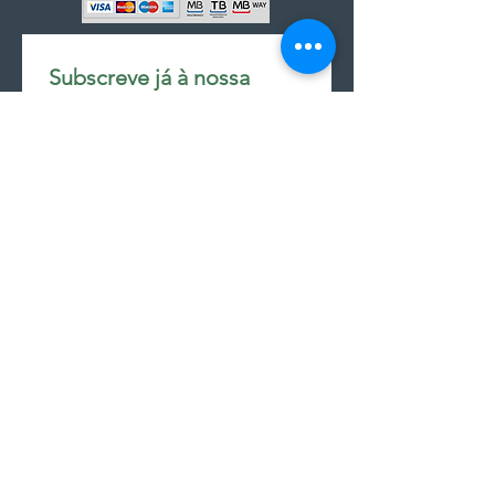
Subscreve já à nossa 
newsletter • Não percas 
nada!
Email
*
Join
Subscrever à newsletter
seguir encomenda