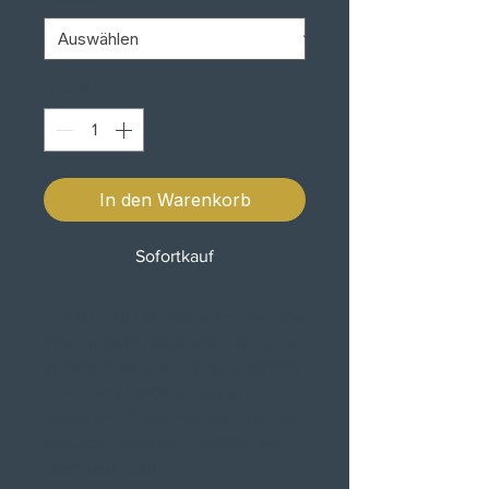
Anzahl
*
In den Warenkorb
Sofortkauf
The MCS Denim vest is a classic one!
You can put buttons and patches on
or leave it like it is. It is up to you! It's
made out of 100% cotton with 2
breast and 2 side pockets. The vest
is machine washable on 30°C. We
store, your roar!