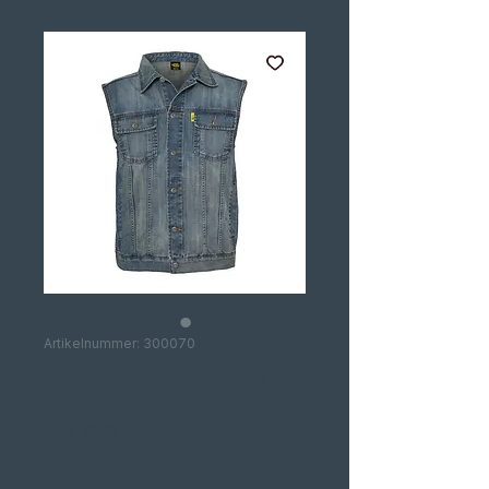
Artikelnummer: 300070
COLETE DENIM
Preis
58,00 €
TAMANHO
*