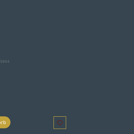
 PARA FAROL
O
05894
is
orb