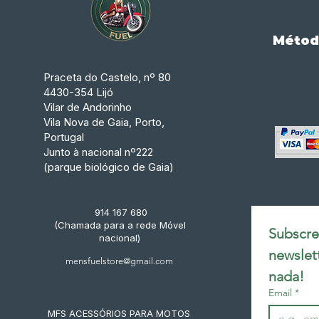
Métod
Praceta do Castelo, nº 80
4430-354 Lijó
Vilar de Andorinho
Vila Nova de Gaia, Porto,
Portugal
Junto à nacional nº222
(parque biológico de Gaia)
914 167 680
(Chamada para a rede Móvel
Subscrev
nacional)
newslet
mensfuelstore@gmail.com
nada!
Email
*
MFS ACESSÓRIOS PARA MOTOS