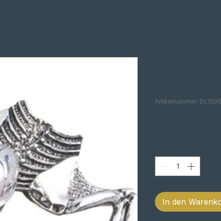
CAVEIRA
PEQUEN
Artikelnummer: DL100
Pre
22,00 €
Anzahl
*
In den Warenk