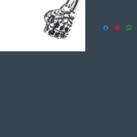
 anexar a faróis, guarda-lamas, etc.
 30mm
. 100\120 mm.