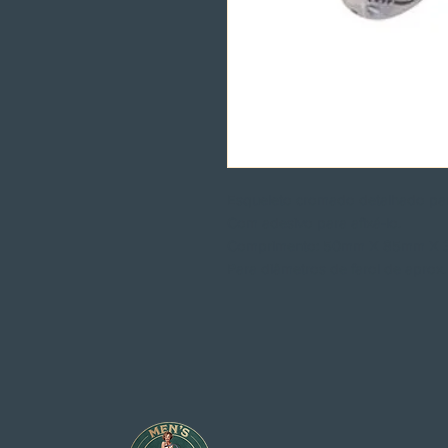
Esqueleto cromado detalhado para
Com adesivo para afixá-lo.
Comprimento: 50mm X 85mm X
Para diâmetros de farol de aprox